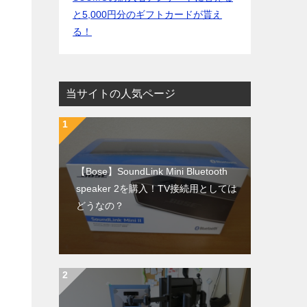
と5,000円分のギフトカードが貰え
る！
当サイトの人気ページ
【Bose】SoundLink Mini Bluetooth
speaker 2を購入！TV接続用としては
どうなの？