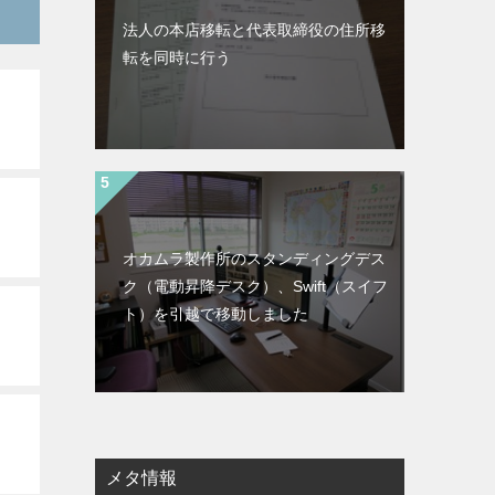
法人の本店移転と代表取締役の住所移
転を同時に行う
オカムラ製作所のスタンディングデス
ク（電動昇降デスク）、Swift（スイフ
ト）を引越で移動しました
メタ情報