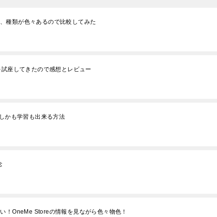
たけど、種類が色々あるので比較してみた
を試座してきたので感想とレビュー
てしかも学習も出来る方法
念
！OneMe Storeの情報を見ながら色々物色！