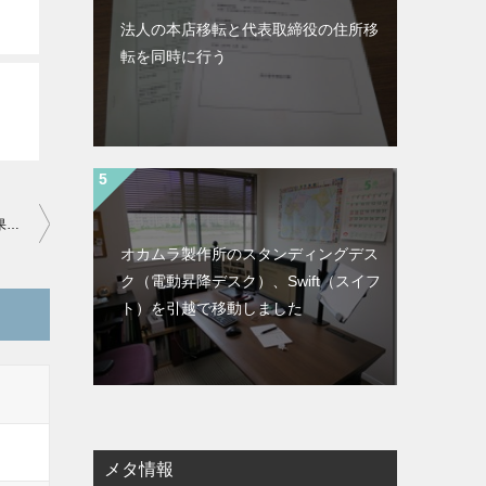
法人の本店移転と代表取締役の住所移
転を同時に行う
新型Nexus7(2013)のプレミアムカバーを交換して貰いました！結果→最高！
オカムラ製作所のスタンディングデス
ク（電動昇降デスク）、Swift（スイフ
ト）を引越で移動しました
メタ情報