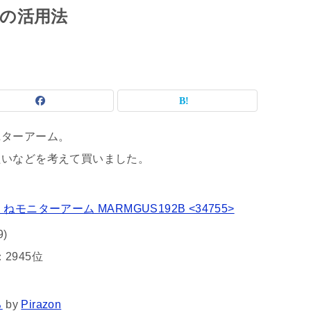
の活用法
ニターアーム。
たいなどを考えて買いました。
モニターアーム MARMGUS192B <34755>
9)
2945位
る
by
Pirazon