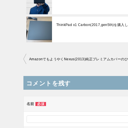
ThinkPad x1 Carbon(2017,gen5th)を購
投
稿
ナ
コメントを残す
ビ
ゲ
ー
名前
必須
シ
ョ