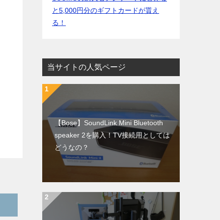
と5,000円分のギフトカードが貰え
る！
当サイトの人気ページ
【Bose】SoundLink Mini Bluetooth
speaker 2を購入！TV接続用としては
どうなの？