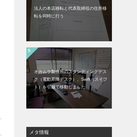
法人の本店移転と代表取締役の住所移
転を同時に行う
オカムラ製作所のスタンディングデス
ク（電動昇降デスク）、Swift（スイフ
ト）を引越で移動しました
メタ情報