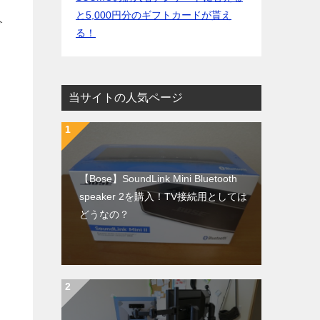
と5,000円分のギフトカードが貰え
今
る！
当サイトの人気ページ
【Bose】SoundLink Mini Bluetooth
speaker 2を購入！TV接続用としては
どうなの？