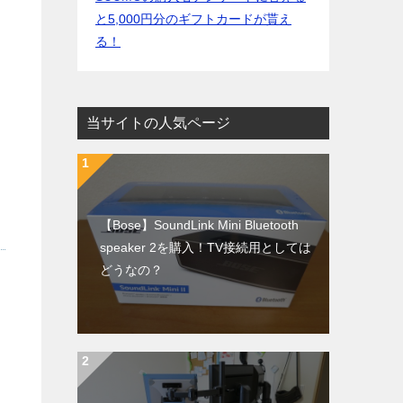
と5,000円分のギフトカードが貰え
る！
当サイトの人気ページ
【Bose】SoundLink Mini Bluetooth
speaker 2を購入！TV接続用としては
どうなの？