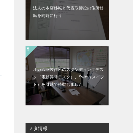
法人の本店移転と代表取締役の住所移
転を同時に行う
オカムラ製作所のスタンディングデス
ク（電動昇降デスク）、Swift（スイフ
ト）を引越で移動しました
メタ情報