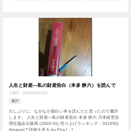
人生と財産―私の財産告白（本多 静六）を読んで
公開日：
2016年9月25日
書評
久しぶりに、なかなか面白い本を読んだと思ったので書評
します。 人生と財産―私の財産告白 本多 静六 日本経営合
理化協会出版局 (2000-01) 売り上げランキング：30199位
Amazonで詳細を見る by Pira […]