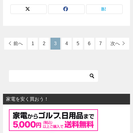
前へ
1
2
3
4
5
6
7
次へ
家電を安く買おう！