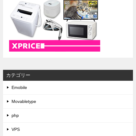
カテゴリー
Emobile
Movabletype
php
VPS