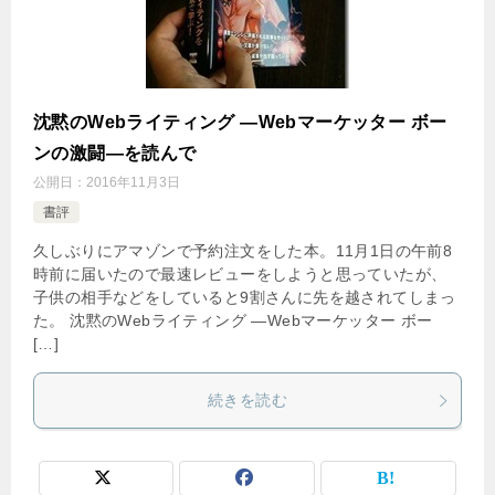
沈黙のWebライティング —Webマーケッター ボー
ンの激闘—を読んで
公開日：
2016年11月3日
書評
久しぶりにアマゾンで予約注文をした本。11月1日の午前8
時前に届いたので最速レビューをしようと思っていたが、
子供の相手などをしていると9割さんに先を越されてしまっ
た。 沈黙のWebライティング —Webマーケッター ボー
[…]
続きを読む