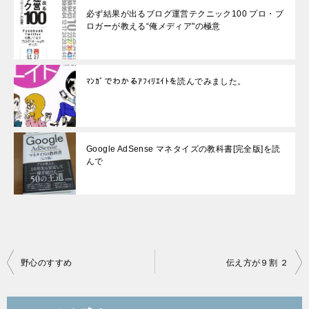
必ず結果が出るブログ運営テクニック100 プロ・ブ
ロガーが教える“俺メディア"の極意
ﾏﾝｶﾞでわかるｱﾌｨﾘｴｲﾄを読んでみました。
Google AdSense マネタイズの教科書[完全版]を読
んで
投
野心のすすめ
伝え方が９割 ２
稿
ナ