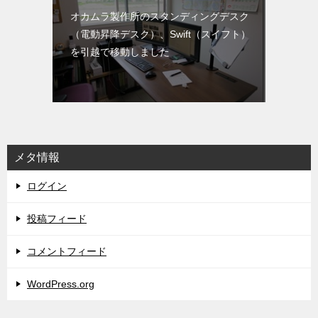
オカムラ製作所のスタンディングデスク
（電動昇降デスク）、Swift（スイフト）
を引越で移動しました
メタ情報
ログイン
投稿フィード
コメントフィード
WordPress.org