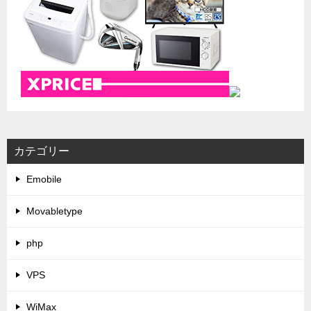
カテゴリー
Emobile
Movabletype
php
VPS
WiMax