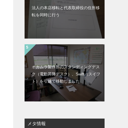
法人の本店移転と代表取締役の住所移
転を同時に行う
オカムラ製作所のスタンディングデス
ク（電動昇降デスク）、Swift（スイフ
ト）を引越で移動しました
メタ情報