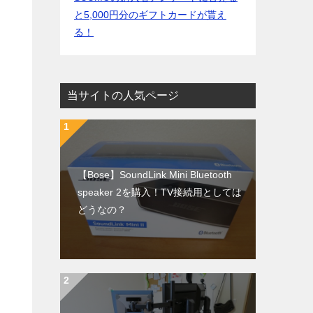
と5,000円分のギフトカードが貰え
る！
当サイトの人気ページ
【Bose】SoundLink Mini Bluetooth
speaker 2を購入！TV接続用としては
どうなの？